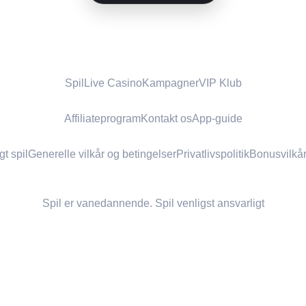
Casino
Spil
Live Casino
Kampagner
VIP Klub
Om os
Affiliateprogram
Kontakt os
App-guide
Information
gt spil
Generelle vilkår og betingelser
Privatlivspolitik
Bonusvilkå
24+
Spil er vanedannende. Spil venligst ansvarligt
Vinder Casino