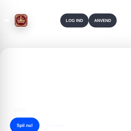
Vinder Casino
LOG IND
ANVEND
MENU
Spil nu!
Vis mere