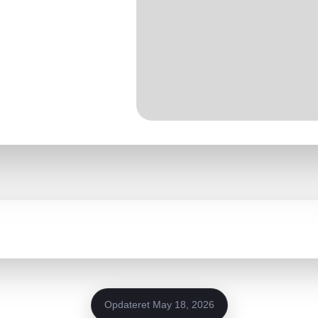
Opdateret May 18, 2026