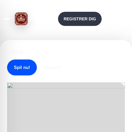
Vinder Casino
REGISTRER DIG
MENU
Spil nu!
Vis mere